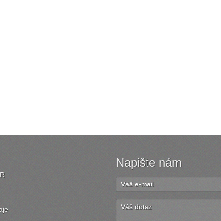
Napište nám
ČR
aje