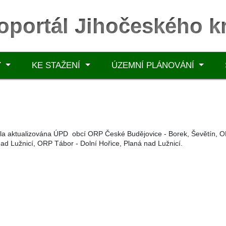
oportál Jihočeského kr
Y
KE STAŽENÍ
ÚZEMNÍ PLÁNOVÁNÍ
a aktualizována ÚPD obcí ORP České Budějovice - Borek, Ševětín, O
ad Lužnicí, ORP Tábor - Dolní Hořice, Planá nad Lužnicí.