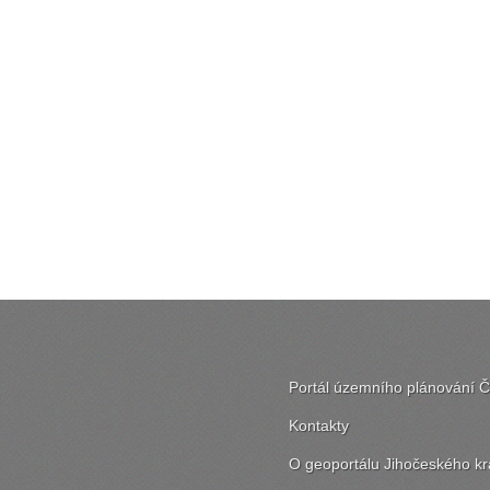
Portál územního plánování 
Kontakty
O geoportálu Jihočeského kr