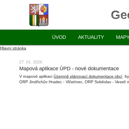
Ge
ÚVOD
AKTUALITY
MAP
Hlavní stránka
27. 01. 2026
Mapová aplikace ÚPD - nové dokumentace
V mapové aplikaci
Územně plánovací dokumentace obcí
byl
ORP Jindřichův Hradec - Vlčetínec, ORP Soběslav - Veselí n