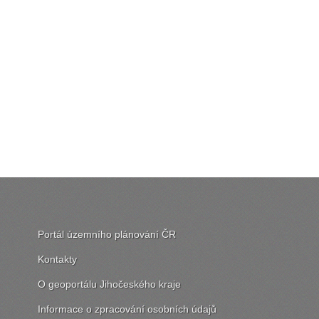
Portál územního plánování ČR
Kontakty
O geoportálu Jihočeského kraje
Informace o zpracování osobních údajů