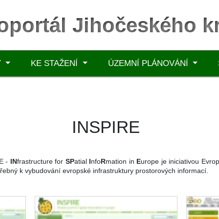
oportál Jihočeského kr
Y
KE STAŽENÍ
ÚZEMNÍ PLÁNOVÁNÍ
INSPIRE
RE -
IN
frastructure for
SP
atial
I
nfo
R
mation in
E
urope je iniciativou Ev
otřebný k vybudování evropské infrastruktury prostorových informací.