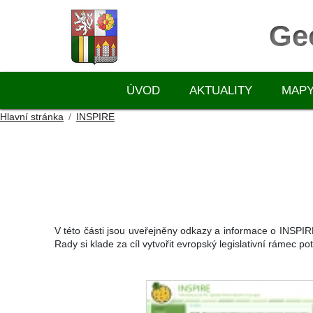
Ge
ÚVOD
AKTUALITY
MAP
Hlavní stránka
INSPIRE
V této části jsou uveřejněny odkazy a informace o INSPI
Rady si klade za cíl vytvořit evropský legislativní rámec p