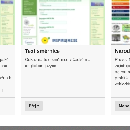
Text směrnice
Národ
opské
Odkaz na text směrnice v českém a
Provoz 
ecná
anglickém jazyce.
zajišťu
agentura
ména k
prohlíže
a
vyhledá
jí.
Přejít
Mapa