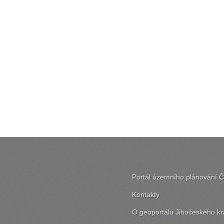
Portál územního plánování 
Kontakty
O geoportálu Jihočeského kr