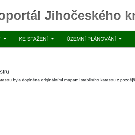
oportál Jihočeského kr
Y
KE STAŽENÍ
ÚZEMNÍ PLÁNOVÁNÍ
stru
atastru
byla doplněna originálními mapami stabilního katastru z pozděj