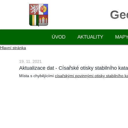
Ge
ÚVOD
AKTUALITY
MAP
Hlavní stránka
19. 11. 2021
Aktualizace dat - Císařské otisky stabilního kata
Místa s chybějícími
císařskými povinnými otisky stabilního k