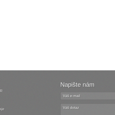
Napište nám
ČR
aje