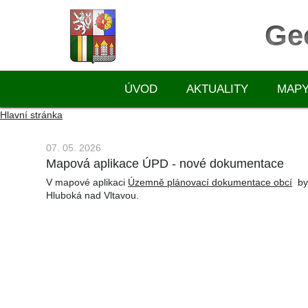
Ge
ÚVOD
AKTUALITY
MAP
Hlavní stránka
07. 05. 2026
Mapová aplikace ÚPD - nové dokumentace
V mapové aplikaci
Územně plánovací dokumentace obcí
byl
Hluboká nad Vltavou.