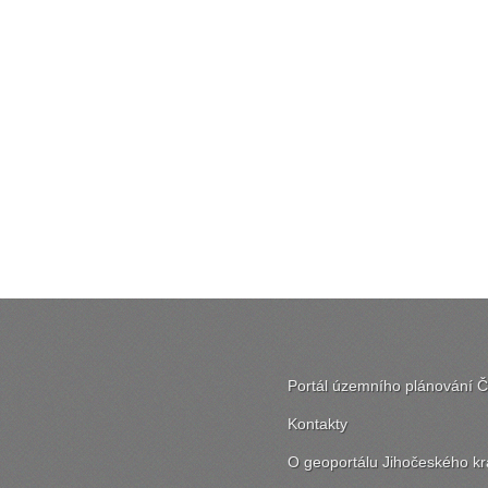
Portál územního plánování 
Kontakty
O geoportálu Jihočeského kr