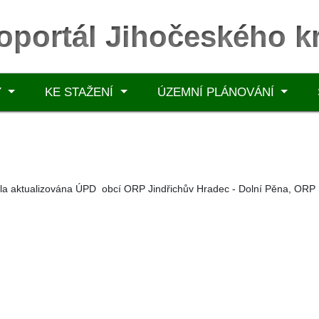
oportál Jihočeského kr
Y
KE STAŽENÍ
ÚZEMNÍ PLÁNOVÁNÍ
a aktualizována ÚPD obcí ORP Jindřichův Hradec - Dolní Pěna, ORP B