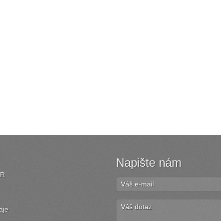
Napište nám
ČR
aje