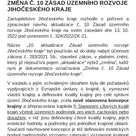
ZMĚNA Č. 10 ZÁSAD ÚZEMNÍHO ROZVOJE
JIHOČESKÉHO KRAJE
Zastupitelstvo Jihočeského kraje rozhodlo o pořízení a
zpracování návrhu aktualizace č. 10 Zásad územního
rozvoje Jihočeského kraje na svém zasedání dne 13. 10.
2022 pod usnesením č. 324/2022/ZK-21.
Název
„10. aktualizace Zásad územního rozvoje
Jihočeského kraje“
byl používán až do doby nabytí účinnosti
zákona č. 283/2021 Sb., stavební zákon, v platném znění,
který již nepoužívá pojem
„aktualizace“
nýbrž
„změna“
, tudíž
nyní je dokumentace označována
„Změna č. 10 Zásad
územního rozvoje Jihočeského kraje“
.
V souladu s jejím schváleným obsahem byla dle požadavků
vyplývajících z Evropské úmluvy o krajině, tj. vymezení
vlastní krajiny a definování kvality krajiny pro celé správní
území Jihočeského kraje, zcela
nově stanovena koncepce
krajiny
a přepracována kapitola
f) Stanovení cílových kvalit
krajin včetně územních podmínek pro jejich zachování nebo
dosažení
, v níž jsou definovány cílové kvality krajiny, jejich
estetické hodnoty a podmínky pro jednotlivé krajinné oblasti.
Součástí navrhované koncepce je též definování estetických
hodnot nadmístního významu zahrnující významné krajinné