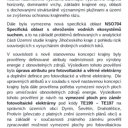
horizonty, dominantní vrchy, základní krajinné osy, oblasti
s dochovanými strukturálně významnými plužinami a území
se zvýšenou ochranou krajinného rázu.
Dále byla vymezena nová specifická oblast
NSO704
Specifická oblast s ohrožením vodních ekosystémů
suchem
, a to na základě problémů definovaných v analytické
části Územní studie krajiny Jihočeského kraje z pohledu rizik
souvisejících s vysycháním drobných vodních toků.
V souvislosti s nově stanovenou koncepcí krajiny byly
prověřeny definované atributy nadmístnosti pro výrobny
energie z obnovitelných zdrojů. Výsledkem tohoto prověření
byla
úprava atributu pro fotovoltaické a větrné elektrárny
a doplnění definice pro fotovoltaické a větrné elektrárny. Dle
upravených atributů a v souladu s nově nastavenou koncepcí
krajiny byla dále prověřena potřeba vymezení nových ploch
pro umisťování obnovitelných zdrojů energie. Výsledkem
tohoto prověření je návrh na
vymezení ploch pro záměr
fotovoltaické elektrárny
pod kódy
TE199 – TE197
na
správních územích obcí Dynín, Ševětín, Drahotěšice,
Protivín (převzato z platných znění územních plánů obcí) a
na základě v současnosti známého záměru prověřil
zpracovatel možnost vymezení plochy pro fotovoltaickou