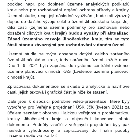
podklad např. pro doplnění územně analytických podkladů
kraje nebo pro rozhodování orgánů ochrany přírody a krajiny.
Územní studie, resp. její následné využívání, bude mít výrazný
dopad do dalšího vývoje celého území Jihočeského kraje. Její
dílčí části (zejména územní podmínky pro zachování nebo
dosažení cílových kvalit krajin)
budou využity při aktualizaci
Zásad územního rozvoje Jihočeského kraje, tím se tyto
části stanou závaznými pro rozhodování v daném území.
Územní studie se svým obsahem dotýká celého správního
území Jihočeského kraje, tedy správního území každé obce.
Dne 1. 9. 2021 byla zapsána do systému centrální evidence
územně plánovací činnosti iKAS (Evidence územně plánovací
činnosti krajů).
Zpracovaná dokumentace se skládá z analytické a návrhové
části, jejich textová i grafická část je níže ke stažení.
Dále jsou k dispozici podrobné video-prezentace, které byly
vytvořeny pro Veřejné projednání ÚSK JčK (květen 2021) za
účelem seznámit obornou i laickou veřejnost s problematikou
krajiny Jihočeského kraje a objasnění koncepce tohoto
dokumentu. Podněty vzešlé z veřejných projednání byly pak
následně vyhodnoceny a zapracovány do finální podoby
Územní studie krajiny JčK.