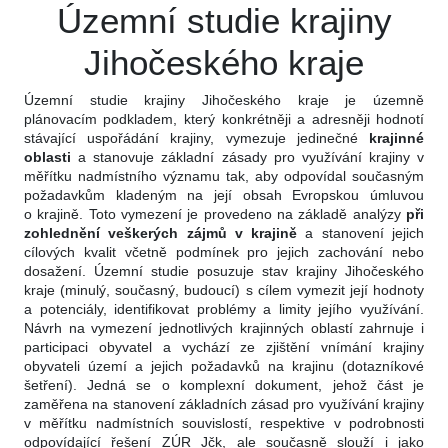
Územní studie krajiny
Jihočeského kraje
Územní studie krajiny Jihočeského kraje je územně
plánovacím podkladem, který konkrétněji a adresněji hodnotí
stávající uspořádání krajiny, vymezuje jedinečné
krajinné
oblasti
a stanovuje základní zásady pro využívání krajiny v
měřítku nadmístního významu tak, aby odpovídal současným
požadavkům kladeným na její obsah Evropskou úmluvou
o krajině. Toto vymezení je provedeno na základě analýzy
při
zohlednění veškerých zájmů v krajině
a stanovení jejich
cílových kvalit včetně podmínek pro jejich zachování nebo
dosažení. Územní studie posuzuje stav krajiny Jihočeského
kraje (minulý, současný, budoucí) s cílem vymezit její hodnoty
a potenciály, identifikovat problémy a limity jejího využívání.
Návrh na vymezení jednotlivých krajinných oblastí zahrnuje i
participaci obyvatel a vychází ze zjištění vnímání krajiny
obyvateli území a jejich požadavků na krajinu (dotazníkové
šetření). Jedná se o komplexní dokument, jehož část je
zaměřena na stanovení základních zásad pro využívání krajiny
v měřítku nadmístních souvislostí, respektive v podrobnosti
odpovídající řešení ZÚR Jčk, ale současně slouží i jako